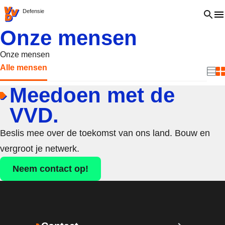
VVD.nl - Ga naar de homepage
Open 
Defensie
Onze mensen
Onze mensen
Alle mensen
Beki
B
Meedoen met de
VVD.
Beslis mee over de toekomst van ons land. Bouw en
vergroot je netwerk.
Neem contact op!