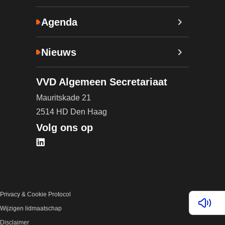
Agenda
Nieuws
VVD Algemeen Secretariaat
Mauritskade 21
2514 HD Den Haag
Volg ons op
Bezoek onze LinkedIn pagina (opent in nieuw tab
Privacy & Cookie Protocol
Lees v
Wijzigen lidmaatschap
Disclaimer