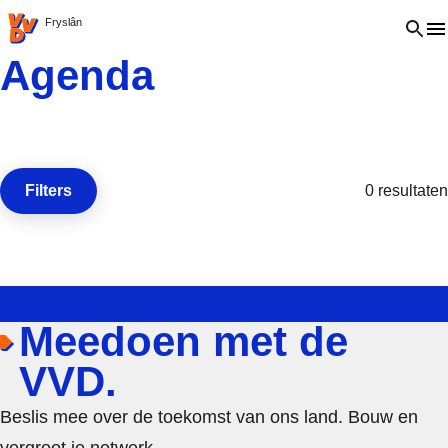
VVD.nl - Ga naar de homepage
Open 
Fryslân
Agenda
Filters
0 resultaten
Open de
Meedoen met de
VVD.
Beslis mee over de toekomst van ons land. Bouw en