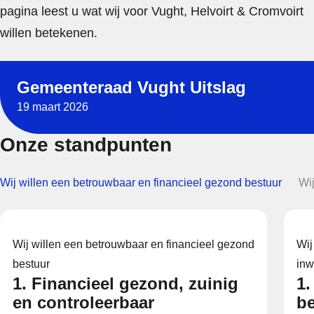
pagina leest u wat wij voor Vught, Helvoirt & Cromvoirt
willen betekenen.
Read more about Gemeenteraad Vught Uitslag, Featured n
Gemeenteraad Vught Uitslag
19 maart 2026
Onze standpunten
Wij willen een betrouwbaar en financieel gezond bestuur
Wi
Wij willen een betrouwbaar en financieel gezond
Wij
bestuur
inw
1. Financieel gezond, zuinig
1.
en controleerbaar
be