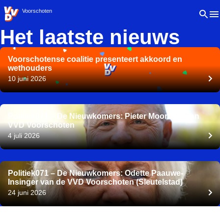
VVD.nl - Ga naar de homepage
Open 
Voorschoten
Het laatste nieuws
Voorschotense coalitie presenteert akkoord en
wethouders
10 juni 2026
Politiek071 – De Nieuwkomers: Pieter Moorrees van
VVD Voorschoten
4 juli 2026
Politiek071 – De Nieuwkomers: Odette Paauwe-
Insinger van de VVD Voorschoten (Sleutelstad)
24 juni 2026