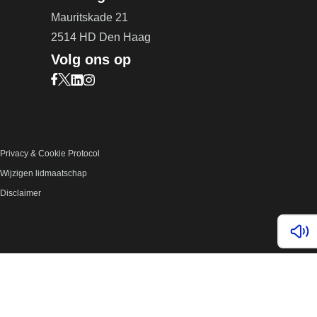
Mauritskade 21
2514 HD Den Haag
Volg ons op
Bezoek onze Facebook pagina (opent in nieuw ta
Bezoek onze X pagina (opent in nieuw tabblad)
Bezoek onze LinkedIn pagina (opent in nieuw 
Bezoek onze Instagram pagina (opent in ni
Privacy & Cookie Protocol
Wijzigen lidmaatschap
Disclaimer
Lees