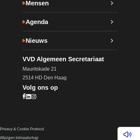
Mensen
Agenda
Nieuws
VVD Algemeen Secretariaat
Mauritskade 21
2514 HD Den Haag
Volg ons op
Bezoek onze Facebook pagina (opent in nieuw ta
Bezoek onze LinkedIn pagina (opent in nieuw ta
Bezoek onze Instagram pagina (opent in nieuw
Privacy & Cookie Protocol
Lees v
Wijzigen lidmaatschap