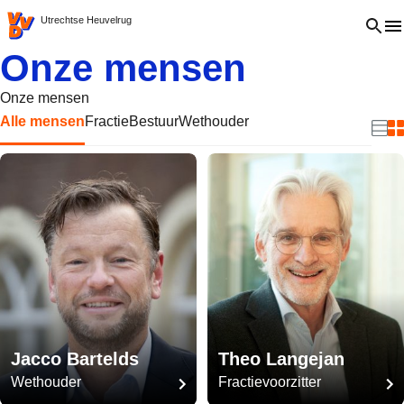
VVD.nl - Ga naar de homepage
Open 
Utrechtse Heuvelrug
Onze mensen
Onze mensen
Alle mensen
Fractie
Bestuur
Wethouder
Beki
B
Jacco Bartelds
Theo Langejan
Wethouder
Fractievoorzitter