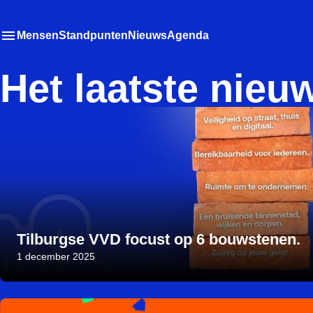
Mensen
Standpunten
Nieuws
Agenda
Toon
Meer menu items
het submenu van
Het laatste nieu
Tilburgse VVD focust op 6 bouwstenen.
1 december 2025