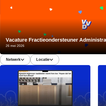
Vacature Fractieondersteuner Administra
26 mei 2026
Netwerk
Locatie
Netwerk
Locatie