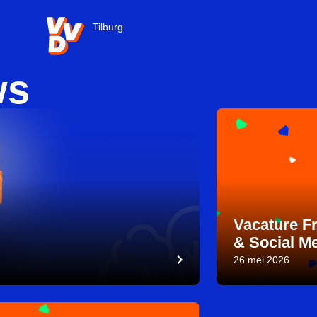
VVD.nl - Ga naar de homepage
Tilburg
ws
Vacature F
& Social M
26 mei 2026