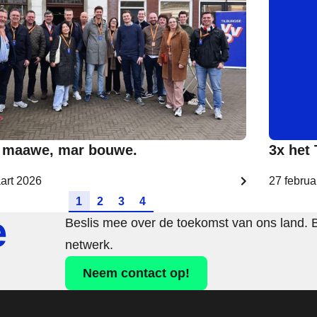
 maawe, mar bouwe.
3x het
art 2026
27 februa
Ga naar pagina
Ga naar pagina
Ga naar pagina
Ga naar pagina
1
2
3
4
e
Beslis mee over de toekomst van ons land. 
netwerk.
Neem contact op!