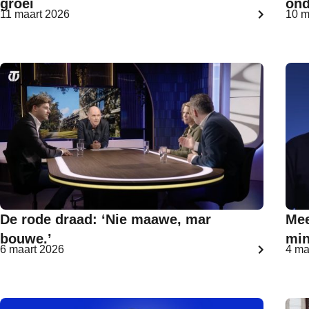
groei
ond
11 maart 2026
10 m
De rode draad: ‘Nie maawe, mar
Mee
bouwe.’
min
6 maart 2026
4 ma