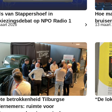
ls van Stappershoef in
Hoe ma
kiezingsdebat op NPO Radio 1
bruise
aart 2026
13 maart
te betrokkenheid Tilburgse
“De lok
ernemers: ruimte voor