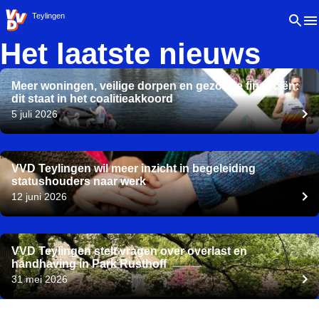
VVD.nl - Ga naar de homepage
Open 
Teylingen
Het laatste nieuws
Meer woningen, veilige dorpen en gezonde financiën:
dit staat in het coalitieakkoord
5 juli 2026
VVD Teylingen wil meer inzicht in begeleiding
statushouders naar werk
12 juni 2026
VVD Teylingen stelt vragen over overlast en
handhaving in Park Rusthoff
31 mei 2026