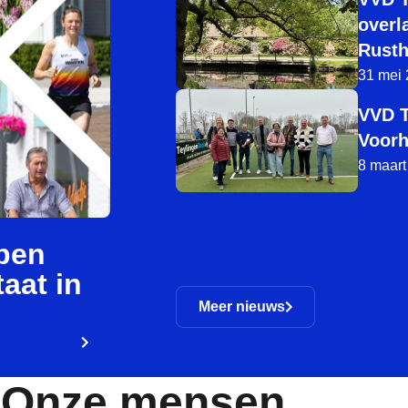
overl
Rusth
31 mei
VVD T
Voorh
8 maart
rpen
aat in
Meer nieuws
Onze mensen