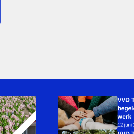
VVD T
begel
werk
12 juni
VVD T