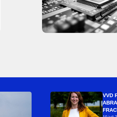
VVD 
ABRA
FRAC