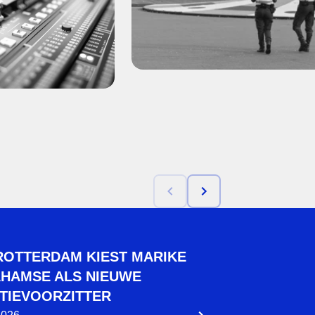
ROTTERDAM KIEST MARIKE
HAMSE ALS NIEUWE
TIEVOORZITTER