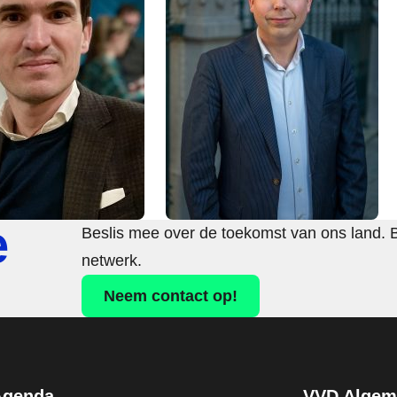
e
Beslis mee over de toekomst van ons land. 
netwerk.
Neem contact op!
Agenda
VVD Algeme