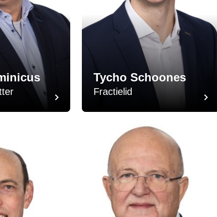
minicus
Tycho Schoones
tter
Fractielid