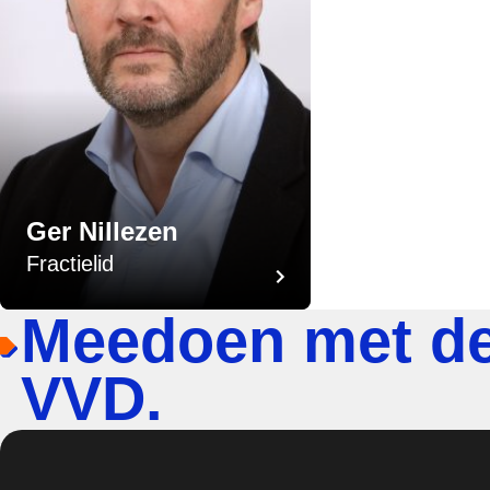
Ger Nillezen
Fractielid
Meedoen met d
VVD.