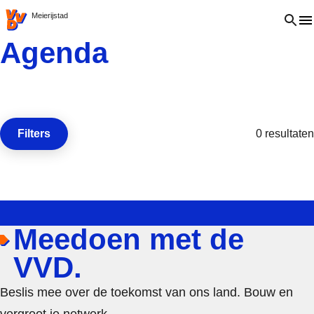
VVD.nl - Ga naar de homepage
Open 
Meierijstad
Agenda
Filters
0 resultaten
Open de
Meedoen met de
VVD.
Beslis mee over de toekomst van ons land. Bouw en