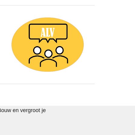
nt
:00
Bouw en vergroot je