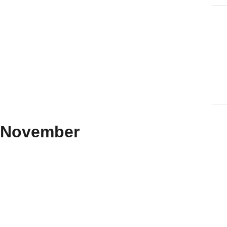
Evenementen in
November