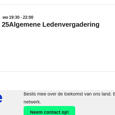
Lees meer over het Algemene Ledenvergadering eveneme
Starts on 25-11-2026 19:30 and ends on 25-11-2026 22
wo
19:30 - 22:00
25
Algemene Ledenvergadering
e
Beslis mee over de toekomst van ons land. 
netwerk.
Neem contact op!