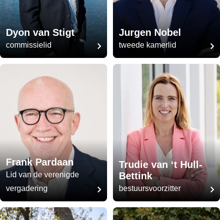
Dyon van Stigt
Jurgen Nobel
commissielid
tweede kamerlid
Frank Pardaan
Trudie van ‘t Hull-
Lid van de verenigde
Bettink
vergadering
bestuursvoorzitter