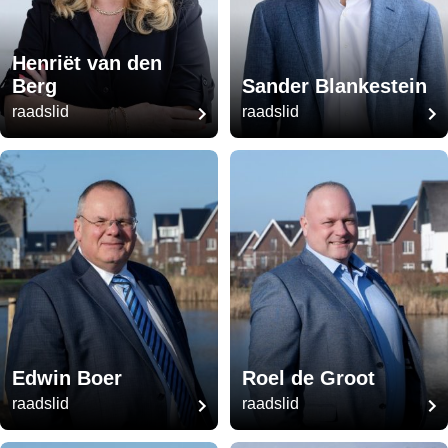
Henriët van den
Berg
Sander Blankestein
raadslid
raadslid
Edwin Boer
Roel de Groot
raadslid
raadslid