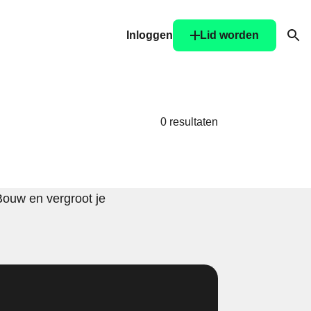
Inloggen
Lid worden
Ope
0 resultaten
Bouw en vergroot je