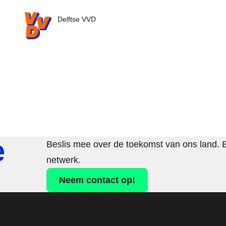
VVD.nl - Ga naar de homepage
Delftse VVD
e
Beslis mee over de toekomst van ons land. 
netwerk.
Neem contact op!