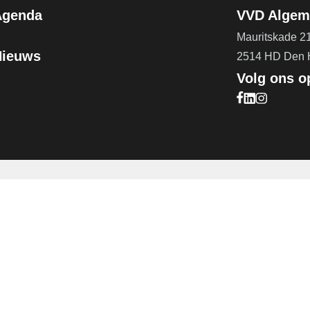
Agenda
VVD Algeme
Mauritskade 2
Nieuws
2514 HD Den
Volg ons o
Bezoek onze F
Bezoek onze 
Bezoek onz