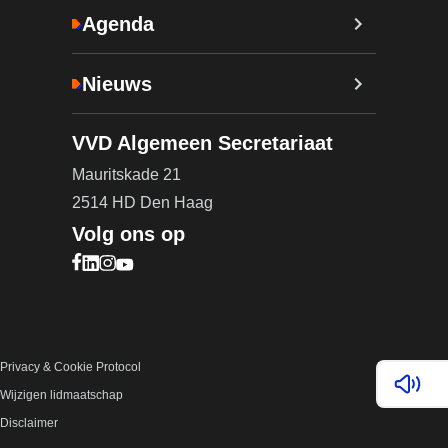
Agenda
Nieuws
VVD Algemeen Secretariaat
Mauritskade 21
2514 HD Den Haag
Volg ons op
Bezoek onze Facebook pagina (opent in nieuw ta
Bezoek onze LinkedIn pagina (opent in nieuw ta
Bezoek onze Instagram pagina (opent in nieuw
Bezoek onze YouTube pagina (opent in nieu
Privacy & Cookie Protocol
Lees v
Wijzigen lidmaatschap
Disclaimer