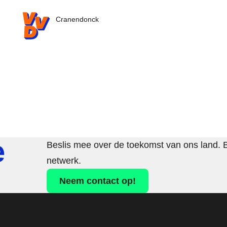
VVD.nl - Ga naar de homepage
Cranendonck
e
Beslis mee over de toekomst van ons land. 
netwerk.
Neem contact op!