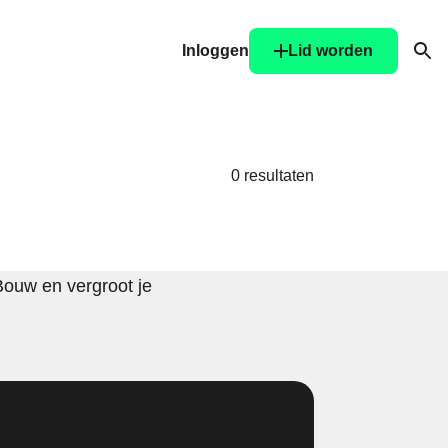
Inloggen
Lid worden
Ope
0 resultaten
Bouw en vergroot je