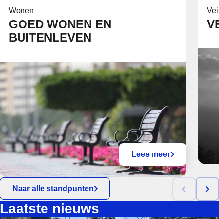
Wonen
Vei
GOED WONEN EN
V
BUITENLEVEN
Lees meer
Naar alle standpunten
Laatste nieuws