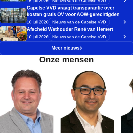
15 juli 2026
Nieuws van de Capelse VVD
Capelse VVD vraagt transparantie over
kosten gratis OV voor AOW-gerechtigden
10 juli 2026
Nieuws van de Capelse VVD
Afscheid Wethouder René van Hemert
10 juli 2026
Nieuws van de Capelse VVD
Meer nieuws
Onze mensen