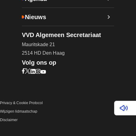
Nieuws
VVD Algemeen Secretariaat
Mauritskade 21
2514 HD Den Haag
Volg ons op
Bezoek onze Facebook pagina (opent in nieuw ta
Bezoek onze X pagina (opent in nieuw tabblad)
Bezoek onze LinkedIn pagina (opent in nieuw 
Bezoek onze Instagram pagina (opent in ni
Bezoek onze YouTube pagina (opent in n
Privacy & Cookie Protocol
Lees v
Wijzigen lidmaatschap
Disclaimer