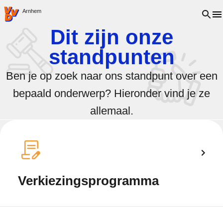
VVD.nl - Ga naar de homepage
Open 
Arnhem
Dit zijn onze
standpunten
Ben je op zoek naar ons standpunt over een
bepaald onderwerp? Hieronder vind je ze
allemaal.
Verkiezingsprogramma