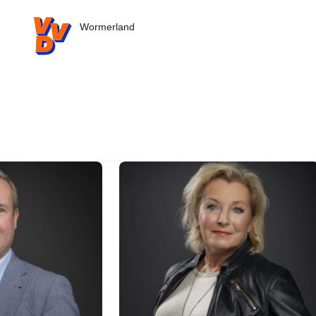
VVD.nl - Ga naar de homepage
Wormerland