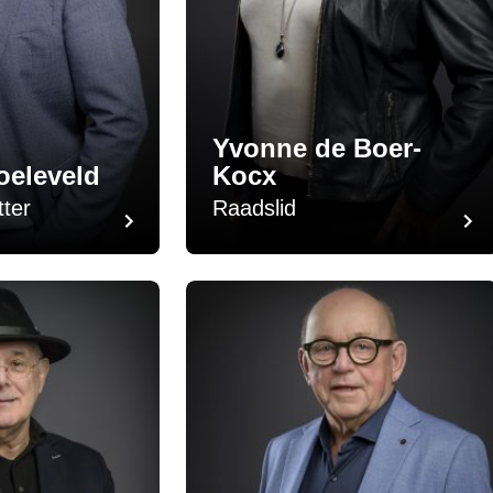
Yvonne de Boer-
oeleveld
Kocx
tter
Raadslid