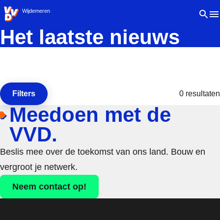
VVD.nl - Ga naar de homepage
Open 
Wijdemeren
Het laatste nieuws
Filters
0 resultaten
Open de
Meedoen met de
VVD.
Beslis mee over de toekomst van ons land. Bouw en
vergroot je netwerk.
Neem contact op!