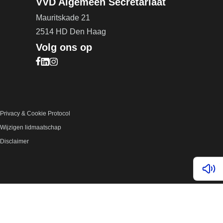
VVD Algemeen Secretariaat
Mauritskade 21
2514 HD Den Haag
Volg ons op
Bezoek onze Facebook pagina (opent in nieuw ta
Bezoek onze LinkedIn pagina (opent in nieuw ta
Bezoek onze Instagram pagina (opent in nieuw
Privacy & Cookie Protocol
Wijzigen lidmaatschap
Disclaimer
Lees