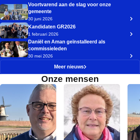
Voortvarend aan de slag voor onze
gemeente
30 juni 2026
Kandidaten GR2026
1 februari 2026
Daniël en Aman geïnstalleerd als
commissieleden
30 mei 2026
Meer nieuws
Onze mensen