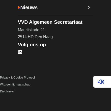
Nieuws
VVD Algemeen Secretariaat
Mauritskade 21
2514 HD Den Haag
Volg ons op
Bezoek onze LinkedIn pagina (opent in nieuw tab
Privacy & Cookie Protocol
Lees v
Wijzigen lidmaatschap
Disclaimer