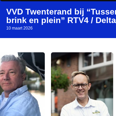
VVD Twenterand bij “Tusse
brink en plein” RTV4 / Delt
10 maart 2026