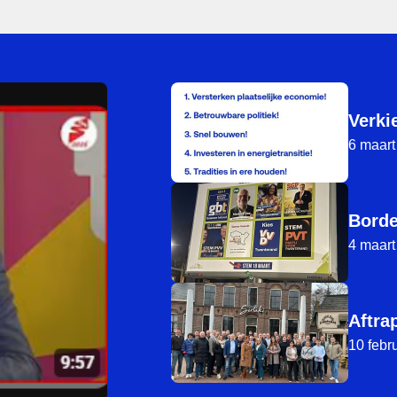
Verki
6 maart
Bord
4 maart
Aftr
10 febr