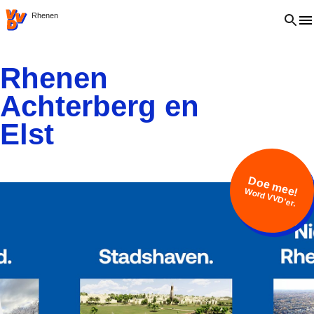
VVD.nl
Open 
Rhenen
Rhenen
Achterberg en
Elst
Doe mee!
Word VVD'er.