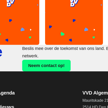
e
Beslis mee over de toekomst van ons land. 
netwerk.
Neem contact op!
Agenda
VVD Algeme
Mauritskade 2
Nieuws
2514 HD Den