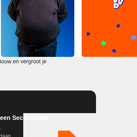
Bouw en vergroot je
en Secretariaat
1
 Haag