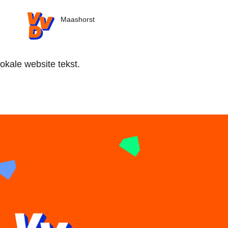
VVD.nl
Maashorst
okale website tekst.