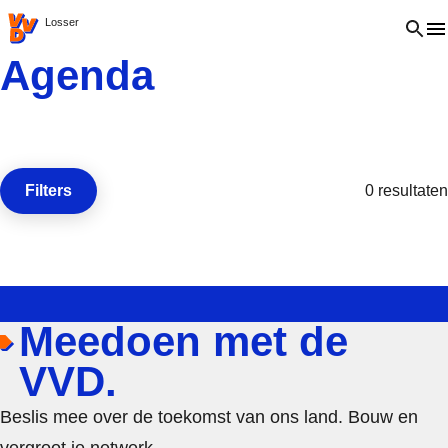
VVD.nl - Ga naar de homepage
Open 
Losser
Agenda
Filters
0 resultaten
Open de
Meedoen met de
VVD.
Beslis mee over de toekomst van ons land. Bouw en