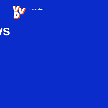
VVD.nl - Ga naar de homepage
IJsselstein
ws