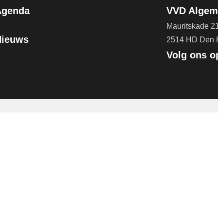
Agenda
VVD Algeme
Mauritskade 2
Nieuws
2514 HD Den
Volg ons o