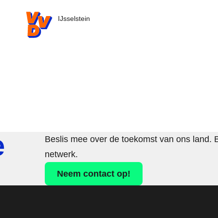
VVD.nl - Ga naar de homepage
IJsselstein
e
Beslis mee over de toekomst van ons land. 
netwerk.
Neem contact op!