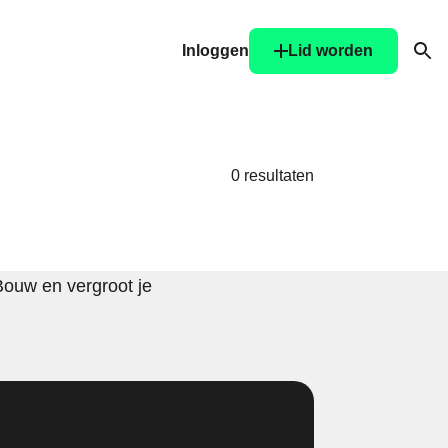
Inloggen
Lid worden
Ope
0 resultaten
Bouw en vergroot je