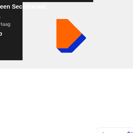
en Secretariaat
1
 Haag
p