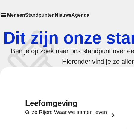
Mensen
Standpunten
Nieuws
Agenda
Toon
Meer menu items
het submenu van
Dit zijn onze st
Ben je op zoek naar ons standpunt over e
Hieronder vind je ze alle
Leefomgeving
Gilze Rijen: Waar we samen leven