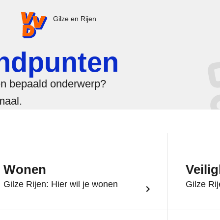
VVD.nl - Ga naar de homepage
Gilze en Rijen
andpunten
en bepaald onderwerp?
maal.
Wonen
Veili
Gilze Rijen: Hier wil je wonen
Gilze Rij