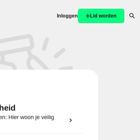
Inloggen
Lid worden
Ope
gheid
en: Hier woon je veilig