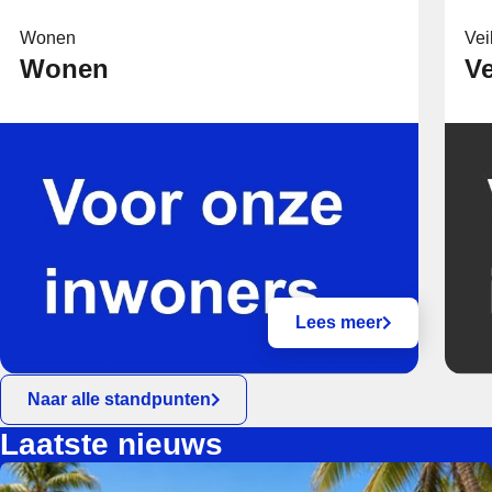
Wonen
Vei
Wonen
Ve
Lees meer
Naar alle standpunten
Laatste nieuws