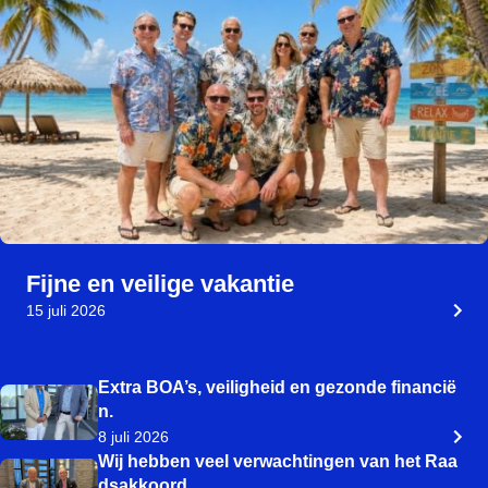
Fijne en veilige vakantie
15 juli 2026
Extra BOA’s, veiligheid en gezonde financië
n.
8 juli 2026
Wij hebben veel verwachtingen van het Raa
dsakkoord.