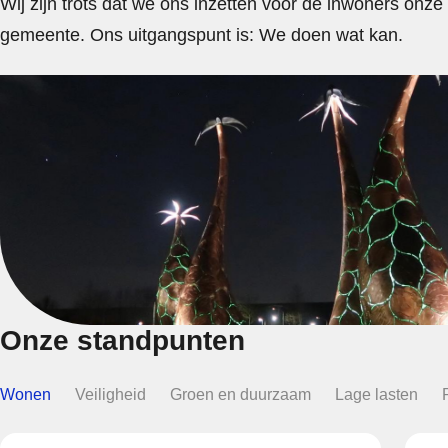
Wij zijn trots dat we ons inzetten voor de inwoners onze
gemeente. Ons uitgangspunt is: We doen wat kan.
Onze standpunten
Wonen
Veiligheid
Groen en duurzaam
Lage lasten