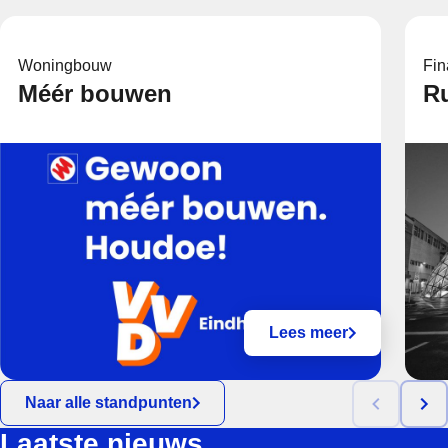
Woningbouw
Fin
Méér bouwen
Ru
Lees meer
Naar alle standpunten
Laatste nieuws