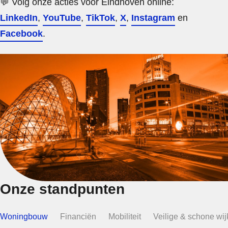
💬 Volg onze acties voor Eindhoven online:
LinkedIn
,
YouTube
,
TikTok
,
X
,
Instagram
en
Facebook
.
Onze standpunten
Woningbouw
Financiën
Mobiliteit
Veilige & schone wi