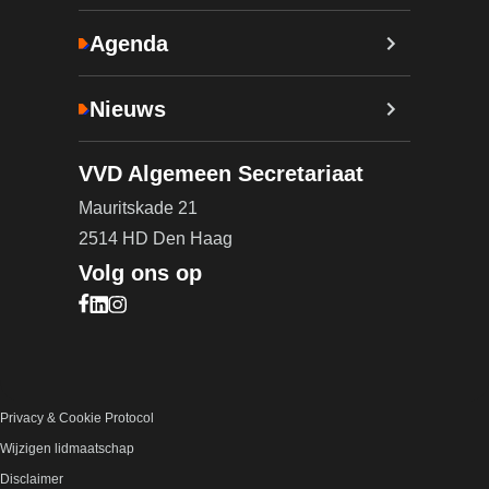
Agenda
Nieuws
VVD Algemeen Secretariaat
Mauritskade 21
2514 HD Den Haag
Volg ons op
Bezoek onze Facebook pagina (opent in nieuw ta
Bezoek onze LinkedIn pagina (opent in nieuw ta
Bezoek onze Instagram pagina (opent in nieuw
Privacy & Cookie Protocol
Wijzigen lidmaatschap
Disclaimer