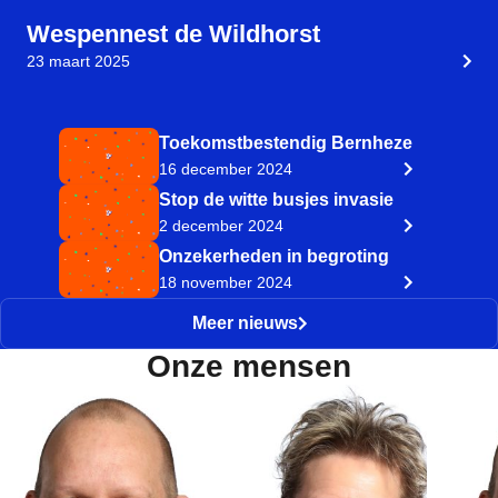
Wespennest de Wildhorst
23 maart 2025
Toekomstbestendig Bernheze
16 december 2024
Stop de witte busjes invasie
2 december 2024
Onzekerheden in begroting
18 november 2024
Meer nieuws
Onze mensen