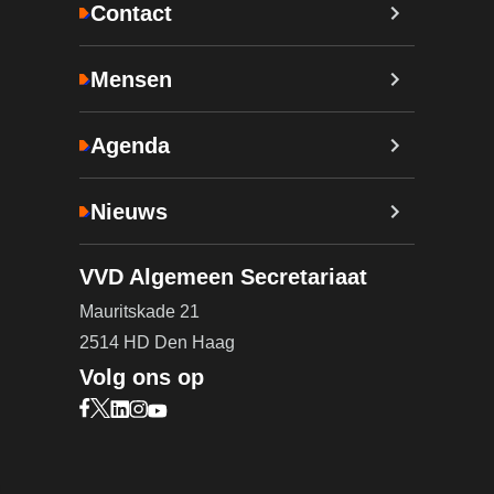
Contact
Mensen
Agenda
Nieuws
VVD Algemeen Secretariaat
Mauritskade 21
2514 HD Den Haag
Volg ons op
Bezoek onze Facebook pagina (opent in nieuw ta
Bezoek onze X pagina (opent in nieuw tabblad)
Bezoek onze LinkedIn pagina (opent in nieuw 
Bezoek onze Instagram pagina (opent in ni
Bezoek onze YouTube pagina (opent in n